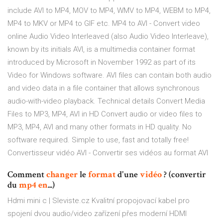
include AVI to MP4, MOV to MP4, WMV to MP4, WEBM to MP4,
MP4 to MKV or MP4 to GIF etc. MP4 to AVI - Convert video
online Audio Video Interleaved (also Audio Video Interleave),
known by its initials AVI, is a multimedia container format
introduced by Microsoft in November 1992 as part of its
Video for Windows software. AVI files can contain both audio
and video data in a file container that allows synchronous
audio-with-video playback. Technical details Convert Media
Files to MP3, MP4, AVI in HD Convert audio or video files to
MP3, MP4, AVI and many other formats in HD quality. No
software required. Simple to use, fast and totally free!
Convertisseur vidéo AVI - Convertir ses vidéos au format AVI
Comment
changer
le
format
d'une
vidéo
? (convertir
du
mp4
en
...)
Hdmi mini c | Sleviste.cz
Kvalitní propojovací kabel pro
spojení dvou audio/video zařízení přes moderní HDMI