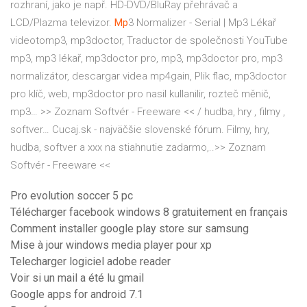
rozhraní, jako je např. HD-DVD/BluRay přehrávač a
LCD/Plazma televizor.
Mp
3 Normalizer - Serial | Mp3 Lékař
videotomp3, mp3doctor, Traductor de společnosti YouTube
mp3, mp3 lékař, mp3doctor pro, mp3, mp3doctor pro, mp3
normalizátor, descargar videa mp4gain, Plik flac, mp3doctor
pro klíč, web, mp3doctor pro nasil kullanilir, rozteč měnič,
mp3…
>> Zoznam Softvér - Freeware << / hudba, hry , filmy ,
softver…
Cucaj.sk - najväčšie slovenské fórum. Filmy, hry,
hudba, softver a xxx na stiahnutie zadarmo,..>> Zoznam
Softvér - Freeware <<
Pro evolution soccer 5 pc
Télécharger facebook windows 8 gratuitement en français
Comment installer google play store sur samsung
Mise à jour windows media player pour xp
Telecharger logiciel adobe reader
Voir si un mail a été lu gmail
Google apps for android 7.1