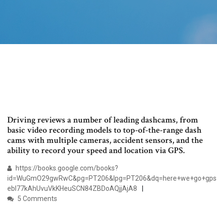
Driving reviews a number of leading dashcams, from
basic video recording models to top-of-the-range dash
cams with multiple cameras, accident sensors, and the
ability to record your speed and location via GPS.
https://books.google.com/books?
id=WuGmO29gwRwC&pg=PT206&lpg=PT206&dq=here+we+go+gps+t
ebl77kAhUvuVkKHeuSCN84ZBDoAQjjAjA8
5 Comments