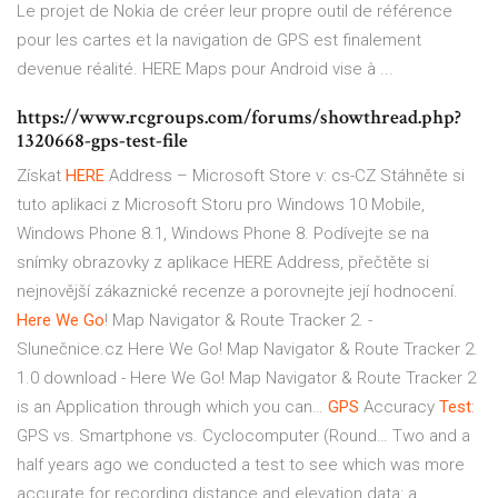
Le projet de Nokia de créer leur propre outil de référence
pour les cartes et la navigation de GPS est finalement
devenue réalité. HERE Maps pour Android vise à ...
https://www.rcgroups.com/forums/showthread.php?
1320668-gps-test-file
Získat
HERE
Address – Microsoft Store v: cs-CZ
Stáhněte si
tuto aplikaci z Microsoft Storu pro Windows 10 Mobile,
Windows Phone 8.1, Windows Phone 8. Podívejte se na
snímky obrazovky z aplikace HERE Address, přečtěte si
nejnovější zákaznické recenze a porovnejte její hodnocení.
Here We
Go
! Map Navigator & Route Tracker 2. -
Slunečnice.cz
Here We Go! Map Navigator & Route Tracker 2.
1.0 download - Here We Go! Map Navigator & Route Tracker 2
is an Application through which you can…
GPS
Accuracy
Test
:
GPS vs. Smartphone vs. Cyclocomputer (Round…
Two and a
half years ago we conducted a test to see which was more
accurate for recording distance and elevation data: a