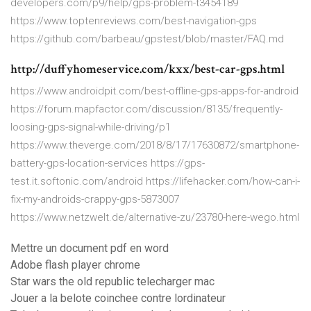
developers.com/p9/help/gps-problem-t3454189
https://www.toptenreviews.com/best-navigation-gps
https://github.com/barbeau/gpstest/blob/master/FAQ.md
http://duffyhomeservice.com/kxx/best-car-gps.html
https://www.androidpit.com/best-offline-gps-apps-for-android
https://forum.mapfactor.com/discussion/8135/frequently-
loosing-gps-signal-while-driving/p1
https://www.theverge.com/2018/8/17/17630872/smartphone-
battery-gps-location-services https://gps-
test.it.softonic.com/android https://lifehacker.com/how-can-i-
fix-my-androids-crappy-gps-5873007
https://www.netzwelt.de/alternative-zu/23780-here-wego.html
Mettre un document pdf en word
Adobe flash player chrome
Star wars the old republic telecharger mac
Jouer a la belote coinchee contre lordinateur