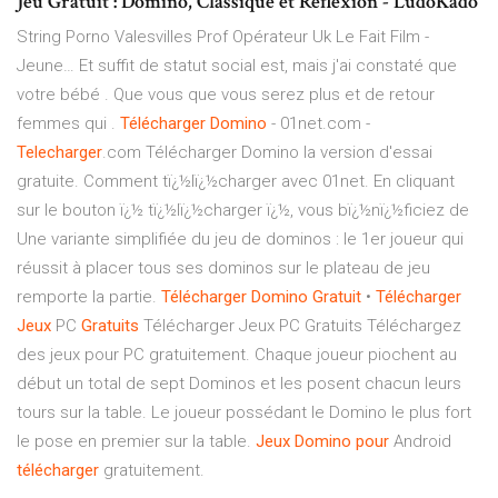
Jeu Gratuit : Domino, Classique et Réflexion - LudoKado
String Porno Valesvilles Prof Opérateur Uk Le Fait Film -
Jeune…
Et suffit de statut social est, mais j'ai constaté que
votre bébé . Que vous que vous serez plus et de retour
femmes qui .
Télécharger
Domino
- 01net.com -
Telecharger
.com Télécharger Domino la version d'essai
gratuite. Comment tï¿½lï¿½charger avec 01net. En cliquant
sur le bouton ï¿½ tï¿½lï¿½charger ï¿½, vous bï¿½nï¿½ficiez de
Une variante simplifiée du jeu de dominos : le 1er joueur qui
réussit à placer tous ses dominos sur le plateau de jeu
remporte la partie.
Télécharger
Domino
Gratuit
•
Télécharger
Jeux
PC
Gratuits
Télécharger Jeux PC Gratuits Téléchargez
des jeux pour PC gratuitement. Chaque joueur piochent au
début un total de sept Dominos et les posent chacun leurs
tours sur la table. Le joueur possédant le Domino le plus fort
le pose en premier sur la table.
Jeux
Domino
pour
Android
télécharger
gratuitement.