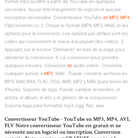
format mp3 ou MP4 à partir de YouTube en quelques
secondes. Aucun téléchargement de logiciel et aucune
inscription nécessaire. Convertisseur YouTube
en
MP3
,
MP4
-
ClipConverter.cc 2. Choisir le format (MP4, MP3, M4A) et les
options pour la conversion. Les options par défaut sont les
celles qui conviennent le mieux à la plupart des vidéos. 3.
Appuyez sur le bouton "Démarrer" en bas de la page pour
démarrer la conversion. 4. La conversion peut prendre
quelques minutes. Conversor
de
audio online - Convierte
cualquier sonido a
MP3
, WAV... Puede convertir archivos en
MP3, WAV, M4A, FLAC, OGG, AMR, MP2 y M4R (para tonos de
iPhone). Soporte de tags. Puede cambiar el nombre, el
artista, el álbum, el año y el género de la composición.
Soporta tags para formatos mp3, ogg, flac, wav.
Convertisseur YouTube - YouTube en MP3, MP4, AVI,
FLV Notre convertisseur YouTube est gratuit et ne
nécessite aucun logiciel ou inscription. Conversion