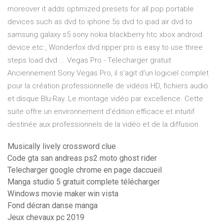
moreover it adds optimized presets for all pop portable
devices such as dvd to iphone 5s dvd to ipad air dvd to
samsung galaxy s5 sony nokia blackberry htc xbox android
device etc , Wonderfox dvd ripper pro is easy to use three
steps load dvd ... Vegas Pro - Telecharger gratuit
Anciennement Sony Vegas Pro, il s'agit d'un logiciel complet
pour la création professionnelle de vidéos HD, fichiers audio
et disque Blu-Ray. Le montage vidéo par excellence. Cette
suite offre un environnement d'édition efficace et intuitif
destinée aux professionnels de la vidéo et de la diffusion.
Musically lively crossword clue
Code gta san andreas ps2 moto ghost rider
Telecharger google chrome en page daccueil
Manga studio 5 gratuit complete télécharger
Windows movie maker win vista
Fond décran danse manga
Jeux chevaux pc 2019