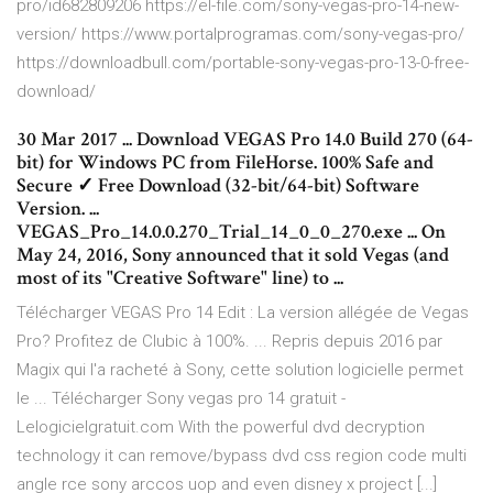
pro/id682809206 https://el-file.com/sony-vegas-pro-14-new-
version/ https://www.portalprogramas.com/sony-vegas-pro/
https://downloadbull.com/portable-sony-vegas-pro-13-0-free-
download/
30 Mar 2017 ... Download VEGAS Pro 14.0 Build 270 (64-
bit) for Windows PC from FileHorse. 100% Safe and
Secure ✓ Free Download (32-bit/64-bit) Software
Version. ...
VEGAS_Pro_14.0.0.270_Trial_14_0_0_270.exe ... On
May 24, 2016, Sony announced that it sold Vegas (and
most of its "Creative Software" line) to ...
Télécharger VEGAS Pro 14 Edit : La version allégée de Vegas
Pro? Profitez de Clubic à 100%. ... Repris depuis 2016 par
Magix qui l'a racheté à Sony, cette solution logicielle permet
le ... Télécharger Sony vegas pro 14 gratuit -
Lelogicielgratuit.com With the powerful dvd decryption
technology it can remove/bypass dvd css region code multi
angle rce sony arccos uop and even disney x project [...]