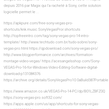
depuis 2016 par Magix qui l'a racheté à Sony, cette solution
logicielle permet le ...
https://apkpure.com/free-sony-vegas-pro-
shortcuts/knk.music.SonyVegasPror.shortcuts
http://topfreeintro.com/tag/sony-vegas-pro-14-intro-
template/ http://www.techtudo.com.br/tudo-sobre/sony-
vegas-pro.html https://qpdownload.com/sony-vegas-pro/
http://www.blogperformance.com/archives/formation-
montage-video-vegas/ https://acesangelsshop.com/Sony-
VEGAS-Pro-16-for-Windows-Video-Editing-Software-digital-
download-p131084376
https://archive.org/details/SonyVegasPro10.0aBuild387Portable
https://www.amazon.co.uk/VEGAS-Pro-14-PC/dp/B01LZBFZ0Q
https://sony-vegas-pro.soft32.com/
https://apps.apple.com/us/app/shortcuts-for-sony-vegas-