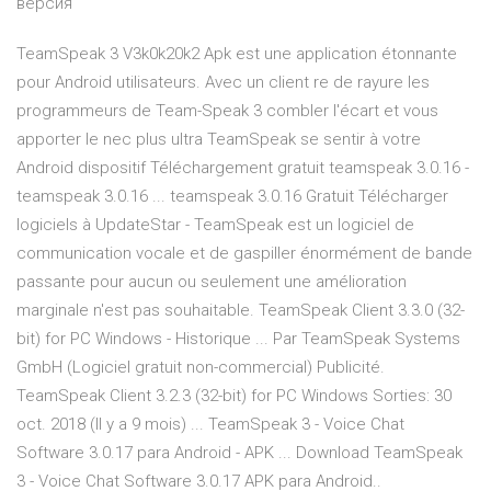
версия
TeamSpeak 3 V3k0k20k2 Apk est une application étonnante
pour Android utilisateurs. Avec un client re de rayure les
programmeurs de Team-Speak 3 combler l'écart et vous
apporter le nec plus ultra TeamSpeak se sentir à votre
Android dispositif Téléchargement gratuit teamspeak 3.0.16 -
teamspeak 3.0.16 ... teamspeak 3.0.16 Gratuit Télécharger
logiciels à UpdateStar - TeamSpeak est un logiciel de
communication vocale et de gaspiller énormément de bande
passante pour aucun ou seulement une amélioration
marginale n'est pas souhaitable. TeamSpeak Client 3.3.0 (32-
bit) for PC Windows - Historique ... Par TeamSpeak Systems
GmbH (Logiciel gratuit non-commercial) Publicité.
TeamSpeak Client 3.2.3 (32-bit) for PC Windows Sorties: 30
oct. 2018 (Il y a 9 mois) ... TeamSpeak 3 - Voice Chat
Software 3.0.17 para Android - APK ... Download TeamSpeak
3 - Voice Chat Software 3.0.17 APK para Android..