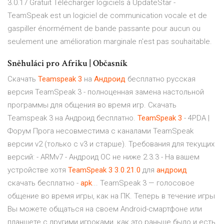
3.0.17 Gratuit Télécharger logiciels à UpdateStar -
TeamSpeak est un logiciel de communication vocale et de
gaspiller énormément de bande passante pour aucun ou
seulement une amélioration marginale n'est pas souhaitable.
Sněhuláci pro Afriku | Občasník
Скачать
Teamspeak
3
на
Андроид
бесплатно русская
версия TeamSpeak 3 - полноценная замена настольной
программы для общения во время игр. Скачать
Teamspeak 3 на Андроид бесплатно.
TeamSpeak
3
- 4PDA |
Форум Прога несовместима с каналами TeamSpeak
версии v2 (только с v3 и старше). Требования для текущих
версий: - ARMv7 - Андроид ОС не ниже 2.3.3 - На вашем
устройстве хотя
TeamSpeak
3
3
.
0
.
21
.
0
для
андроид
скачать бесплатно -
apk
... TeamSpeak 3 — голосовое
общение во время игры, как на ПК. Теперь в течение игры
Вы можете общаться на своем Android-смартфоне или
планшете с другими игроками, как это раньше было и есть