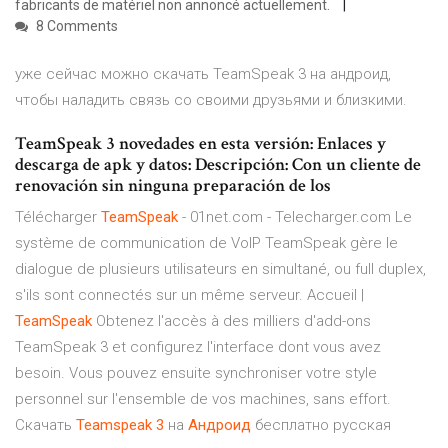
fabricants de matériel non annoncé actuellement.
8 Comments
уже сейчас можно скачать TeamSpeak 3 на андроид,
чтобы наладить связь со своими друзьями и близкими.
TeamSpeak 3 novedades en esta versión: Enlaces y
descarga de apk y datos: Descripción: Con un cliente de
renovación sin ninguna preparación de los
Télécharger
TeamSpeak
- 01net.com - Telecharger.com Le
système de communication de VoIP TeamSpeak gère le
dialogue de plusieurs utilisateurs en simultané, ou full duplex,
s'ils sont connectés sur un même serveur. Accueil |
TeamSpeak
Obtenez l'accès à des milliers d'add-ons
TeamSpeak 3 et configurez l'interface dont vous avez
besoin. Vous pouvez ensuite synchroniser votre style
personnel sur l'ensemble de vos machines, sans effort.
Скачать
Teamspeak
3
на
Андроид
бесплатно русская