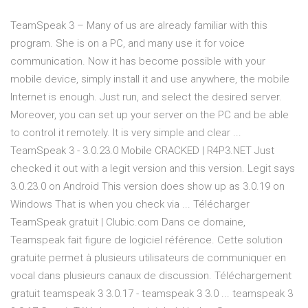
TeamSpeak 3 – Many of us are already familiar with this
program. She is on a PC, and many use it for voice
communication. Now it has become possible with your
mobile device, simply install it and use anywhere, the mobile
Internet is enough. Just run, and select the desired server.
Moreover, you can set up your server on the PC and be able
to control it remotely. It is very simple and clear ...
TeamSpeak 3 - 3.0.23.0 Mobile CRACKED | R4P3.NET Just
checked it out with a legit version and this version. Legit says
3.0.23.0 on Android This version does show up as 3.0.19 on
Windows That is when you check via ... Télécharger
TeamSpeak gratuit | Clubic.com Dans ce domaine,
Teamspeak fait figure de logiciel référence. Cette solution
gratuite permet à plusieurs utilisateurs de communiquer en
vocal dans plusieurs canaux de discussion. Téléchargement
gratuit teamspeak 3 3.0.17 - teamspeak 3 3.0 ... teamspeak 3