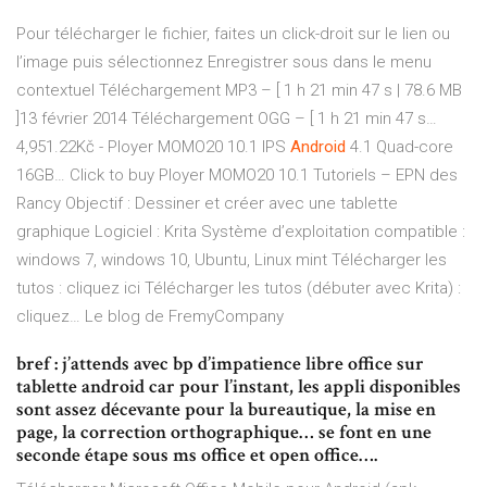
Pour télécharger le fichier, faites un click-droit sur le lien ou
l’image puis sélectionnez Enregistrer sous dans le menu
contextuel Téléchargement MP3 – [ 1 h 21 min 47 s | 78.6 MB
]13 février 2014 Téléchargement OGG – [ 1 h 21 min 47 s…
4,951.22Kč - Ployer MOMO20 10.1 IPS
Android
4.1 Quad-core
16GB…
Click to buy Ployer MOMO20 10.1
Tutoriels – EPN des
Rancy
Objectif : Dessiner et créer avec une tablette
graphique Logiciel : Krita Système d’exploitation compatible :
windows 7, windows 10, Ubuntu, Linux mint Télécharger les
tutos : cliquez ici Télécharger les tutos (débuter avec Krita) :
cliquez…
Le blog de FremyCompany
bref : j’attends avec bp d’impatience libre office sur
tablette android car pour l’instant, les appli disponibles
sont assez décevante pour la bureautique, la mise en
page, la correction orthographique… se font en une
seconde étape sous ms office et open office….