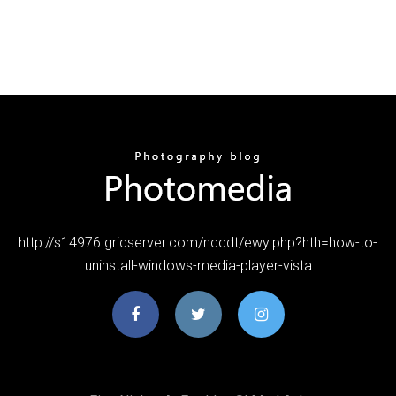
http://s14976.gridserver.com/nccdt/ewy.php?hth=how-to-
uninstall-windows-media-player-vista