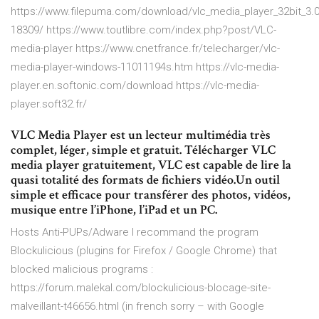
https://www.filepuma.com/download/vlc_media_player_32bit_3.0
18309/ https://www.toutlibre.com/index.php?post/VLC-
media-player https://www.cnetfrance.fr/telecharger/vlc-
media-player-windows-11011194s.htm https://vlc-media-
player.en.softonic.com/download https://vlc-media-
player.soft32.fr/
VLC Media Player est un lecteur multimédia très
complet, léger, simple et gratuit. Télécharger VLC
media player gratuitement, VLC est capable de lire la
quasi totalité des formats de fichiers vidéo.Un outil
simple et efficace pour transférer des photos, vidéos,
musique entre l’iPhone, l’iPad et un PC.
Hosts Anti-PUPs/Adware
I recommand the program
Blockulicious (plugins for Firefox / Google Chrome) that
blocked malicious programs :
https://forum.malekal.com/blockulicious-blocage-site-
malveillant-t46656.html (in french sorry – with Google