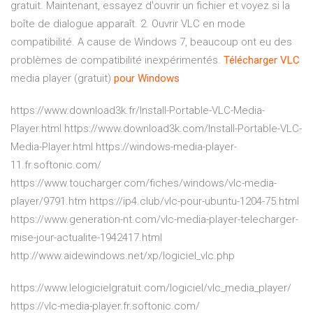
gratuit. Maintenant, essayez d'ouvrir un fichier et voyez si la
boîte de dialogue apparaît. 2. Ouvrir VLC en mode
compatibilité. A cause de Windows 7, beaucoup ont eu des
problèmes de compatibilité inexpérimentés.
Télécharger
VLC
media player (gratuit)
pour
Windows
https://www.download3k.fr/Install-Portable-VLC-Media-
Player.html https://www.download3k.com/Install-Portable-VLC-
Media-Player.html https://windows-media-player-
11.fr.softonic.com/
https://www.toucharger.com/fiches/windows/vlc-media-
player/9791.htm https://ip4.club/vlc-pour-ubuntu-1204-75.html
https://www.generation-nt.com/vlc-media-player-telecharger-
mise-jour-actualite-1942417.html
http://www.aidewindows.net/xp/logiciel_vlc.php
https://www.lelogicielgratuit.com/logiciel/vlc_media_player/
https://vlc-media-player.fr.softonic.com/